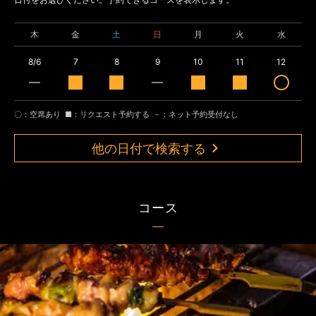
木
金
土
日
月
火
水
8/6
7
8
9
10
11
12
〇：空席あり
■：リクエスト予約する
－：ネット予約受付なし
他の日付で検索する
コース