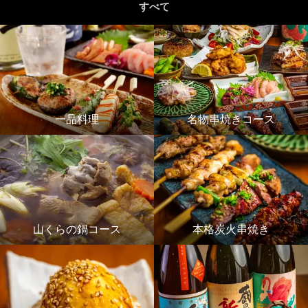
すべて
一品料理
名物串焼きコース
山くらの鍋コース
本格炭火串焼き