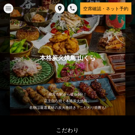
空席確認・ネット予約
本格炭火焼鳥 山くら
枚方市駅から徒歩5分！
店主自ら焼く本格炭火焼鳥。
名物は厳選素材の炭火串焼き！こだわり焼酎も!
こだわり