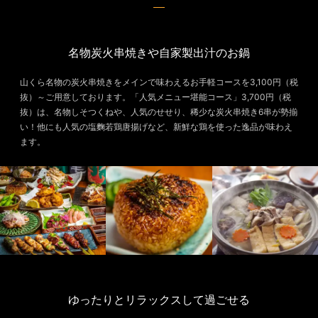
名物炭火串焼きや自家製出汁のお鍋
山くら名物の炭火串焼きをメインで味わえるお手軽コースを3,100円（税
抜）～ご用意しております。「人気メニュー堪能コース」3,700円（税
抜）は、名物しそつくねや、人気のせせり、稀少な炭火串焼き6串が勢揃
い！他にも人気の塩麴若鶏唐揚げなど、新鮮な鶏を使った逸品が味わえ
ます。
ゆったりとリラックスして過ごせる