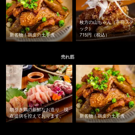
枚方の山ちゃん（手羽ステ
ック）
新名物！鶏皮の土手煮
715円（税込）
売れ筋
朝引き鶏の新鮮なお造り 現
在提供を控えております。
新名物！鶏皮の土手煮