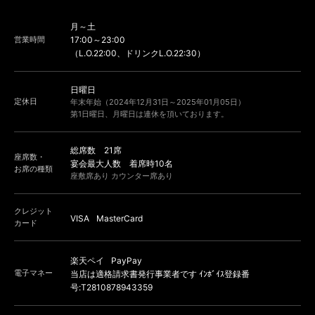
月～土
営業時間
17:00～23:00
（L.O.22:00、ドリンクL.O.22:30）
日曜日
定休日
年末年始（2024年12月31日～2025年01月05日）
第1日曜日、月曜日は連休を頂いております。
総席数 21席
座席数・
宴会最大人数 着席時10名
お席の種類
座敷席あり カウンター席あり
クレジット
VISA
MasterCard
カード
楽天ペイ
PayPay
電子マネー
当店は適格請求書発行事業者です ｲﾝﾎﾞｲｽ登録番
号:T2810878943359