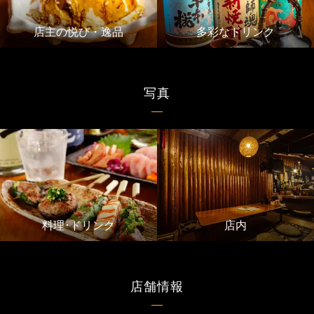
店主の悦び・逸品
多彩なドリンク
写真
料理･ドリンク
店内
店舗情報